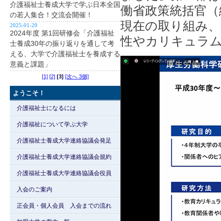
介護福祉士養成大学で学ぶ日本全国
働省政策統括官（
の若人集合！交流会開催！
現在の取り組み
2025-01-20
2024年度 第1回研修会「介護福祉
性やカリキュラ
士養成30年の振り返りを通して考
える、大学で介護福祉士を養成する
意義と課題」
[1]
[2]
[3]
[次へ 3個]
ようこそ！
介護福祉士になるには
介護福祉について学ぶ大学
介護福祉士養成大学連絡協議会発足
介護福祉士養成大学連絡協議会規約
介護福祉士養成大学連絡協議会役員
入会のご案内
正会員・個人会員 入会までの流れ