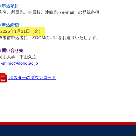
■
申込項目
氏名、所属先、会員校、連絡先（e-mail）の登録必須
■
申込締切
2025年1月31日（金）
※事前申込者に、ZOOMのURLをお送りいたします。
■
問い合せ先
同朋大学 下山久之
h-shimo@doho.ac.jp
ポスターのダウンロード