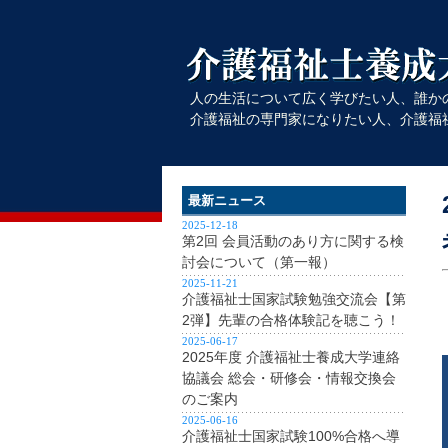
人の生活について広く学びたい人、誰か
介護福祉の専門家になりたい人、介護福
最新ニュース
2025-12-18
第2回 会員活動のあり方に関する検
討会について（第一報）
2025-11-21
介護福祉士国家試験勉強交流会【第
2弾】先輩の合格体験記を聴こう！
2025-06-17
2025年度 介護福祉士養成大学連絡
協議会 総会・研修会・情報交換会
のご案内
2025-06-16
介護福祉士国家試験100%合格へ導