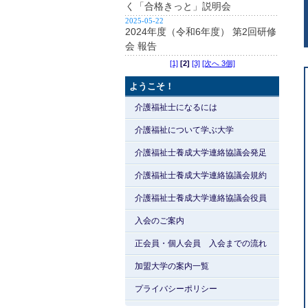
く「合格きっと」説明会
2025-05-22
2024年度（令和6年度） 第2回研修
会 報告
[1]
[2]
[3]
[次へ 3個]
ようこそ！
介護福祉士になるには
介護福祉について学ぶ大学
介護福祉士養成大学連絡協議会発足
介護福祉士養成大学連絡協議会規約
介護福祉士養成大学連絡協議会役員
入会のご案内
正会員・個人会員 入会までの流れ
加盟大学の案内一覧
プライバシーポリシー