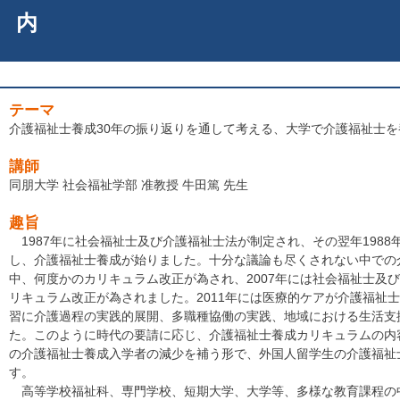
内
テーマ
介護福祉士養成30年の振り返りを通して考える、大学で介護福祉士
講師
同朋大学 社会福祉学部 准教授 牛田篤 先生
趣旨
1987年に社会福祉士及び介護福祉士法が制定され、その翌年1988
し、介護福祉士養成が始りました。十分な議論も尽くされない中での
中、何度かのカリキュラム改正が為され、2007年には社会福祉士及
リキュラム改正が為されました。2011年には医療的ケアが介護福祉士
習に介護過程の実践的展開、多職種協働の実践、地域における生活支
た。このように時代の要請に応じ、介護福祉士養成カリキュラムの内
の介護福祉士養成入学者の減少を補う形で、外国人留学生の介護福祉
す。
高等学校福祉科、専門学校、短期大学、大学等、多様な教育課程の