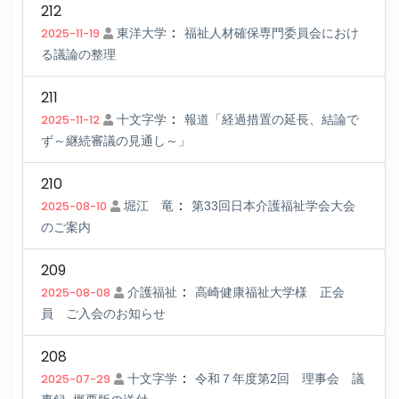
212
：
2025-11-19
東洋大学
福祉人材確保専門委員会におけ
る議論の整理
211
：
2025-11-12
十文字学
報道「経過措置の延長、結論で
ず～継続審議の見通し～」
210
：
2025-08-10
堀江 竜
第33回日本介護福祉学会大会
のご案内
209
：
2025-08-08
介護福祉
高崎健康福祉大学様 正会
員 ご入会のお知らせ
208
：
2025-07-29
十文字学
令和７年度第2回 理事会 議