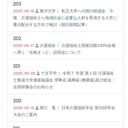
203
：
2025-06-19
東洋大学
私立大学への国の助成金 今
後、介護福祉士ら地域社会に必要な人材を育成する大学に
重点配分する方向で検討（朝日新聞記事）
202
：
2025-06-17
介護福祉
介護福祉士国家試験100%合格
へ導く「合格きっと」説明会について
201
：
2025-06-05
十文字学
令和７ 年度 第１回 介護福祉
士養成大学連絡協議会 理事会 議事録 (概要版)及び総会・
全国研修会のお知らせ
200
：
2025-05-31
堀江 竜
日本介護福祉学会 第33回学会
大会のご案内